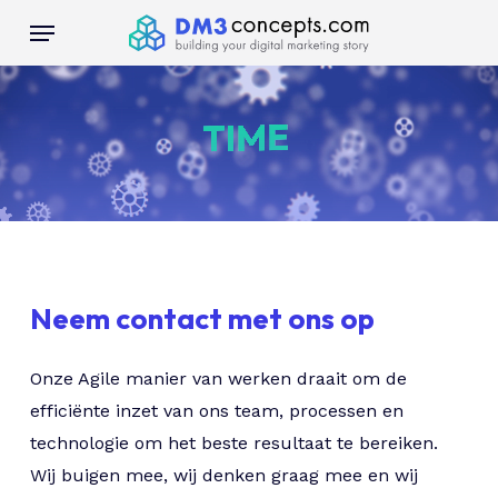
Skip
Menu
to
main
content
Neem contact met ons op
Onze Agile manier van werken draait om de
efficiënte inzet van ons team, processen en
technologie om het beste resultaat te bereiken.
Wij buigen mee, wij denken graag mee en wij