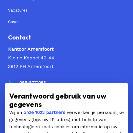
Vacatures
Cases
Contact
Kantoor Amersfoort
Kleine Koppel 42-44
3812 PH Amersfoort
085-8771055
Volg ons op LinkedIn
Verantwoord gebruik van uw
gegevens
Neem contact op
Wij en
onze 1022 partners
verwerken je persoonlijke
gegevens (bijv. uw IP-adres) met behulp van
technologieën zoals cookies om informatie op uw