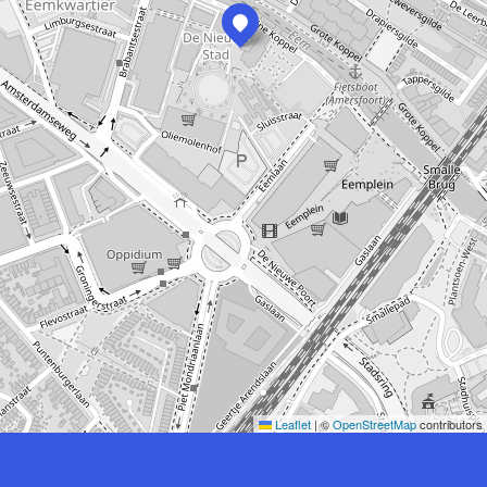
Leaflet
|
©
OpenStreetMap
contributors