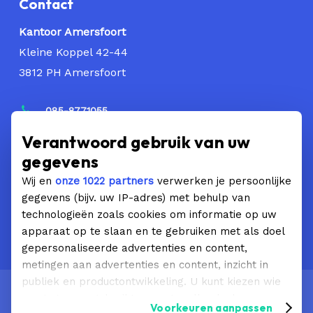
Contact
Kantoor Amersfoort
Kleine Koppel 42-44
3812 PH Amersfoort
085-8771055
Volg ons op LinkedIn
Verantwoord gebruik van uw
gegevens
Neem contact op
Wij en
onze 1022 partners
verwerken je persoonlijke
gegevens (bijv. uw IP-adres) met behulp van
technologieën zoals cookies om informatie op uw
apparaat op te slaan en te gebruiken met als doel
gepersonaliseerde advertenties en content,
metingen aan advertenties en content, inzicht in
publiek en productontwikkeling. U kunt kiezen wie
Privacy
uw gegevens gebruikt en met welke doelen.
Voorkeuren aanpassen