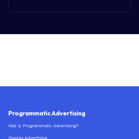
Een sterke audio creatie is kort, duidelijk en
Doelgroeptargeting op basis van interesses en
herkenbaar. De boodschap moet aansluiten op het
gedrag
moment van luisteren en één duidelijke kern
Contextuele inzet, afgestemd op moment en
bevatten, ondersteund door een sterke call-to-
omgeving
action. Door consistentie in tone-of-voice en
Afstemming van de boodschap op de
boodschap zorgen we ervoor dat jouw merk beter
luisterervaring (kort, duidelijk en herkenbaar)
wordt onthouden.
Integratie binnen een bredere campagne voor
maximale impact
Zo creëren we campagnes die zowel schaal als
relevantie combineren.
Programmatic Advertising
Wat is Programmatic Advertising?
Display Advertising