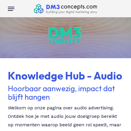
Skip
Menu
to
main
content
Knowledge Hub - Audio
Hoorbaar aanwezig, impact dat
blijft hangen
Welkom op onze pagina over audio advertising.
Ontdek hoe je met audio jouw doelgroep bereikt
op momenten waarop beeld geen rol speelt, maar